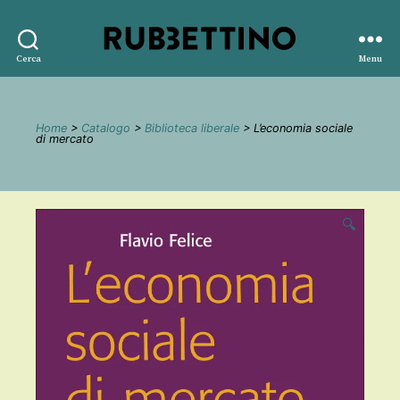
Rubbettino
Cerca
Menu
editore
Home
>
Catalogo
>
Biblioteca liberale
> L’economia sociale
di mercato
🔍