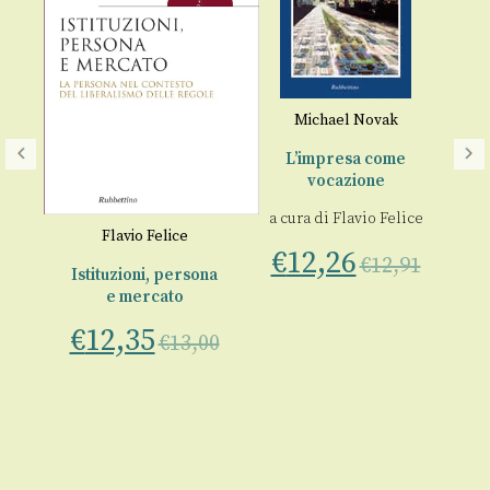
Michael Novak
L’impresa come
I
vocazione
a cura di
Flavio Felice
a
Flavio Felice
F
€
12,26
€
12,91
Istituzioni, persona
€
e mercato
€
12,35
ice
€
13,00
00