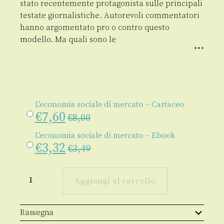
stato recentemente protagonista sulle principali
testate giornalistiche. Autorevoli commentatori
hanno argomentato pro o contro questo
modello. Ma quali sono le
L'economia sociale di mercato – Cartaceo
€
7,60
€
8,00
L'economia sociale di mercato – Ebook
€
3,32
€
3,49
L'economia
sociale
Aggiungi al carrello
di
mercato
quantità
Rassegna