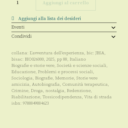
andata
Aggiungi al carrello
e
ritorno
quantità
Aggiungi alla lista dei desideri
Eventi
Condividi
collana:
L'avventura dell'esperienza
, bic:
JBSA
,
bisac:
BIO026000
,
2025
, pp
88
,
Italiano
Biografie e storie vere
,
Società e scienze sociali
,
Educazione
,
Problemi e processi sociali
,
Sociologia
,
Biografie
,
Memorie
,
Storie vere
amicizia
,
Autobiografia
,
Comunità terapeutica
,
Crimine
,
Droga
,
nostalgia
,
Redenzione
,
Riabilitazione
,
Tossicodipendenza
,
Vita di strada
isbn:
9788849884623