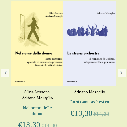
o
,
Silvia Lessona
,
Adriano Moraglio
Adriano Moraglio
La strana orchestra
l
Nel nome delle
€
13,30
€
14,00
donne
€
13,30
00
€
14,00