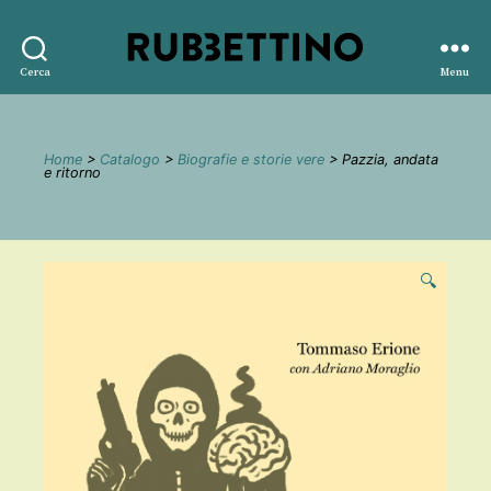
Rubbettino
Cerca
Menu
editore
Home
>
Catalogo
>
Biografie e storie vere
> Pazzia, andata
e ritorno
🔍