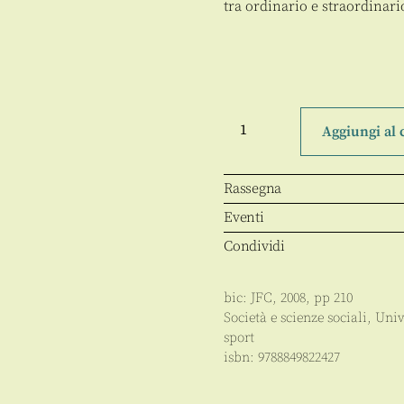
tra ordinario e straordinari
Sport
al
Aggiungi al 
grandangolo
quantità
Rassegna
Eventi
Condividi
bic:
JFC
,
2008
, pp
210
Società e scienze sociali
,
Univ
sport
isbn:
9788849822427