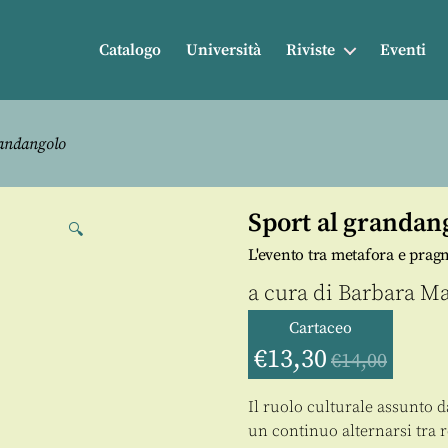
Catalogo
Università
Riviste
Eventi
randangolo
Sport al grandan
🔍
L'evento tra metafora e pra
a cura di
Barbara M
Cartaceo
€
13,30
€
14,00
Il ruolo culturale assunto d
un continuo alternarsi tra 