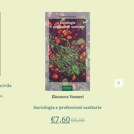
civile
eo
Eleonora Venneri
Sociologia e professioni sanitarie
€
7,60
Dall
€
8,00