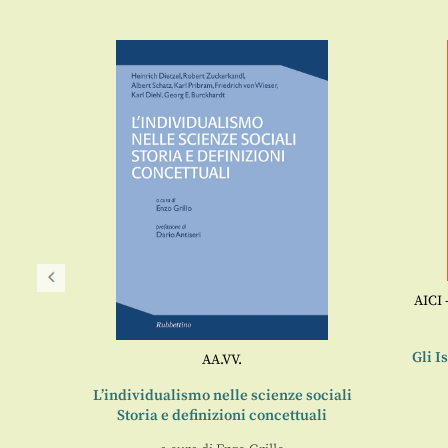
AICI 
ati e
o sport
Gli I
AA.VV.
L’individualismo nelle scienze sociali
Storia e definizioni concettuali