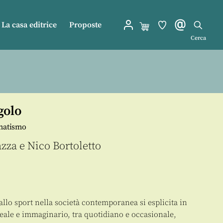
La casa editrice
Proposte
Cerca
golo
gmatismo
azza
e
Nico Bortoletto
allo sport nella società contemporanea si esplicita in
reale e immaginario, tra quotidiano e occasionale,