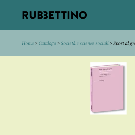
Rubbettino
editore
Home
>
Catalogo
>
Società e scienze sociali
> Sport al g