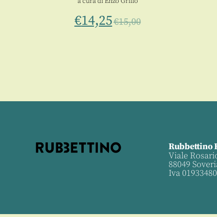
a cura di
Enzo Grillo
€
14,25
€
15,00
Rubbettino 
Viale Rosari
88049 Soveri
Iva 0193348