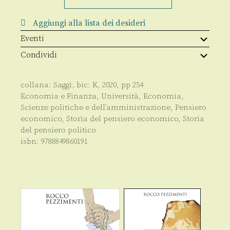
struttura
quantità
Aggiungi alla lista dei desideri
Eventi
Condividi
collana:
Saggi
, bic:
K
,
2020
, pp
254
Economia e Finanza
,
Università
,
Economia
,
Scienze politiche e dell’amministrazione
,
Pensiero
economico
,
Storia del pensiero economico
,
Storia
del pensiero politico
isbn:
9788849860191