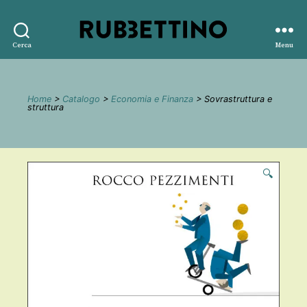
Rubbettino
Cerca
Menu
editore
Home
>
Catalogo
>
Economia e Finanza
> Sovrastruttura e
struttura
🔍