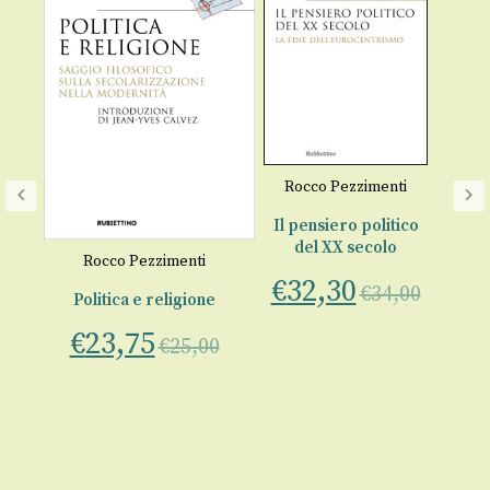
Rocco Pezzimenti
Il
Il pensiero politico
del XX secolo
Rocco Pezzimenti
021
€
32,30
€
34,00
Politica e religione
€
23,75
€
25,00
00