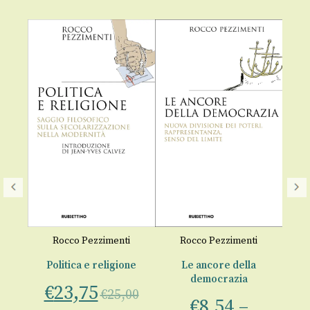
Rocco Pezzimenti
Rocco Pezzimenti
021
Politica e religione
Le ancore della
democrazia
€
23,75
€
25,00
€
8,54
–
€