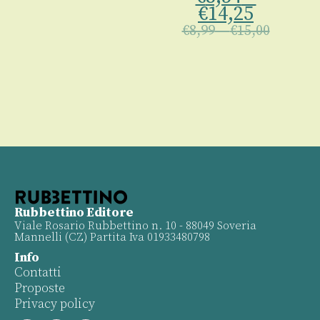
00
€
14,25
€
8,99
–
€
15,00
Rubbettino Editore
Viale Rosario Rubbettino n. 10 - 88049 Soveria
Mannelli (CZ) Partita Iva 01933480798
Info
Contatti
Proposte
Privacy policy