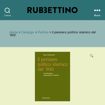
Rubbettino
Cerca
Menu
editore
Home
>
Catalogo
>
Politica
> Il pensiero politico islamico del
‘900
🔍