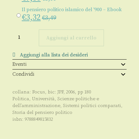
Il pensiero politico islamico del '900 – Ebook
€
3,32
€
3,49
Il
pensiero
Aggiungi al carrello
politico
islamico
del
Aggiungi alla lista dei desideri
'900
quantità
Eventi
Condividi
collana:
Focus
, bic:
JPF
,
2006
, pp
180
Politica
,
Università
,
Scienze politiche e
dell’amministrazione
,
Sistemi politici comparati
,
Storia del pensiero politico
isbn:
9788849815832