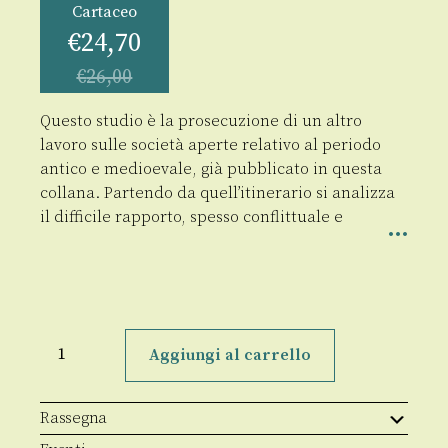
Cartaceo
€
24,70
€
26,00
Questo studio è la prosecuzione di un altro
lavoro sulle società aperte relativo al periodo
antico e medioevale, già pubblicato in questa
collana. Partendo da quell’itinerario si analizza
il difficile rapporto, spesso conflittuale e
La
società
Aggiungi al carrello
aperta
nel
difficile
cammino
Rassegna
della
modernità