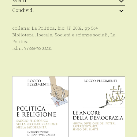
Eventi
quantità
Condividi
collana:
La Politica
, bic:
JP
,
2002
, pp
564
Biblioteca liberale
,
Società e scienze sociali
,
La
Politica
isbn:
9788849803235