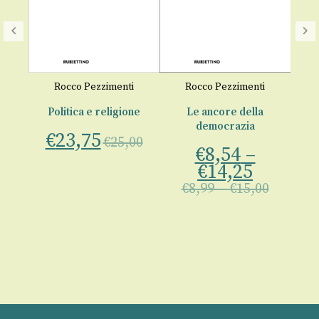
Il
Rocco Pezzimenti
Rocco Pezzimenti
021
€
Politica e religione
Le ancore della
democrazia
€
23,75
€
25,00
€
8,54
–
00
€
14,25
€
8,99
–
€
15,00