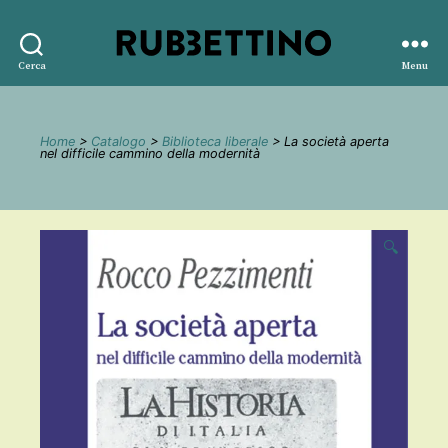
Rubbettino
Cerca
Menu
editore
Home
>
Catalogo
>
Biblioteca liberale
> La società aperta
nel difficile cammino della modernità
🔍