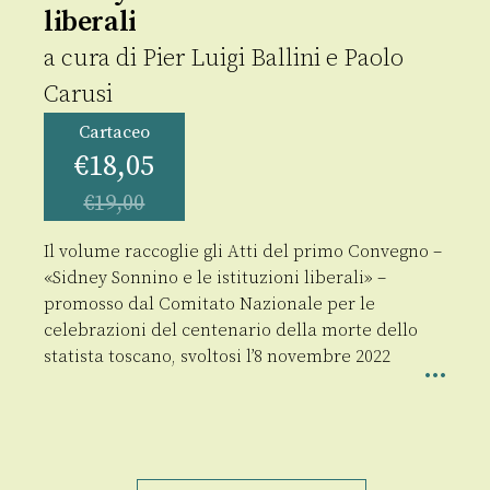
liberali
a cura di
Pier Luigi Ballini
e
Paolo
Carusi
Cartaceo
€
18,05
€
19,00
Il volume raccoglie gli Atti del primo Convegno –
«Sidney Sonnino e le istituzioni liberali» –
promosso dal Comitato Nazionale per le
celebrazioni del centenario della morte dello
statista toscano, svoltosi l’8 novembre 2022
Sidney