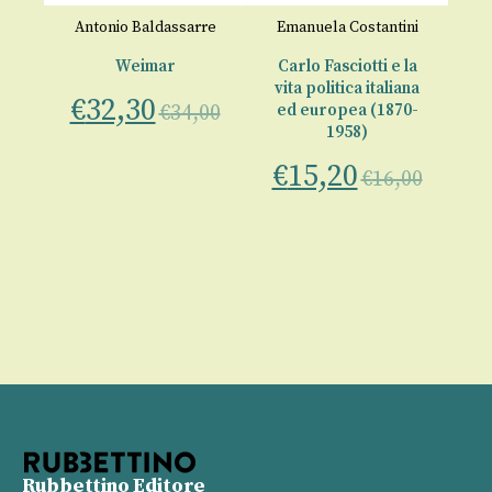
Antonio Baldassarre
Emanuela Costantini
V
a
Weimar
Carlo Fasciotti e la
esa
vita politica italiana
di
€
32,30
€
34,00
ed europea (1870-
le 
1958)
€
15,20
€
€
16,00
00
Rubbettino Editore