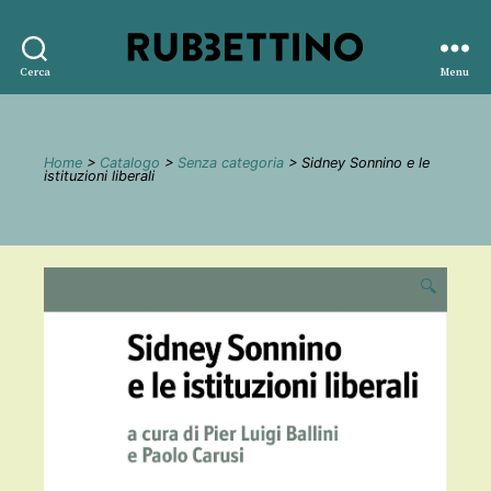
Rubbettino
Cerca
Menu
editore
Home
>
Catalogo
>
Senza categoria
> Sidney Sonnino e le
istituzioni liberali
🔍