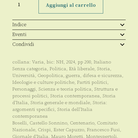
Sonnino
Aggiungi al carrello
e
le
istituzioni
liberali
Indice
quantità
Eventi
Condividi
collana:
Varia
, bic:
NH
,
2024
, pp
200
,
Italiano
Senza categoria
,
Politica
,
Età liberale
,
Storia
,
Università
,
Geopolitica, guerra, difesa e sicurezza
,
Ideologie e culture politiche
,
Partiti politici
,
Personaggi
,
Scienza e teoria politica
,
Struttura e
processi politici
,
Storia contemporanea
,
Storia
d'Italia
,
Storia generale e mondiale
,
Storia:
argomenti specifici
,
Storia dell’Italia
contemporanea
Boselli
,
Castello Sonnino
,
Centenario
,
Comitato
Nazionale
,
Crispi
,
Ester Capuzzo
,
Francesco Fusi
,
Giornale d'Italia
,
Mauro Moretti
,
Montespertoli
,