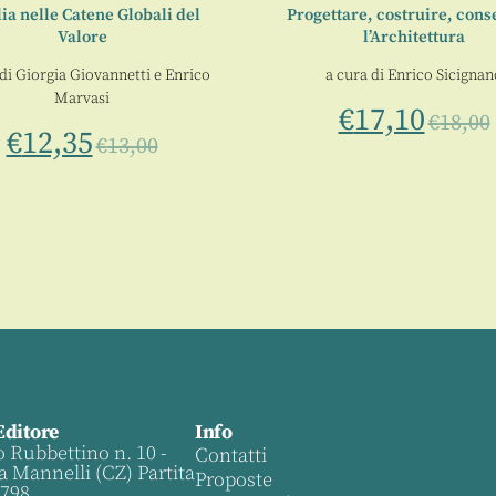
lia nelle Catene Globali del
Progettare, costruire, cons
Valore
l’Architettura
 di
Giorgia Giovannetti
e
Enrico
a cura di
Enrico Sicignan
Marvasi
€
17,10
€
18,00
€
12,35
€
13,00
Editore
Info
o Rubbettino n. 10 -
Contatti
a Mannelli (CZ) Partita
Proposte
0798