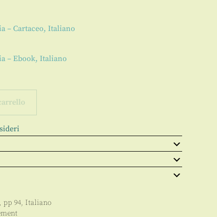
gia – Cartaceo, Italiano
gia – Ebook, Italiano
carrello
sideri
, pp
94
,
Italiano
ement