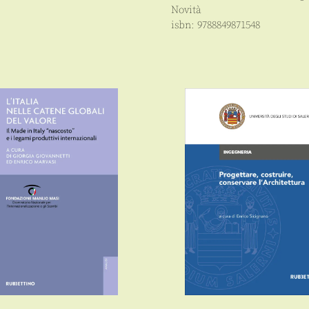
Novità
isbn:
9788849871548