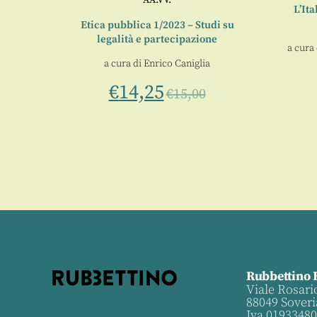
L’Ita
i
Etica pubblica 1/2023 – Studi su
legalità e partecipazione
0
a cura
a cura di
Enrico Caniglia
€
14,25
€
15,00
Rubbettino 
Viale Rosari
88049 Soveri
Iva 0193348