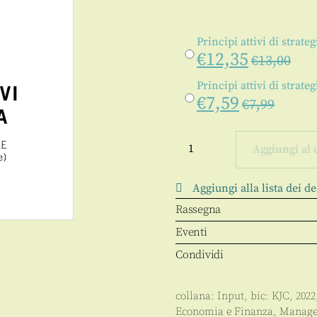
Principi attivi di strate
€
12,35
€
13,00
Principi attivi di strate
€
7,59
€
7,99
Principi
attivi
Aggiungi al 
di
strategia
quantità
Aggiungi alla lista dei de
Rassegna
Eventi
Condividi
collana:
Input
, bic:
KJC
,
2022
Economia e Finanza
,
Manag