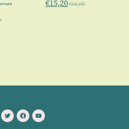
€
15,20
€
16,00
ervare
o
Twitter
Facebook
Youtube