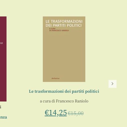
Le trasformazioni dei partiti politici
a cura di
Francesco Raniolo
i
€
14,25
€
15,00
anza
Dall