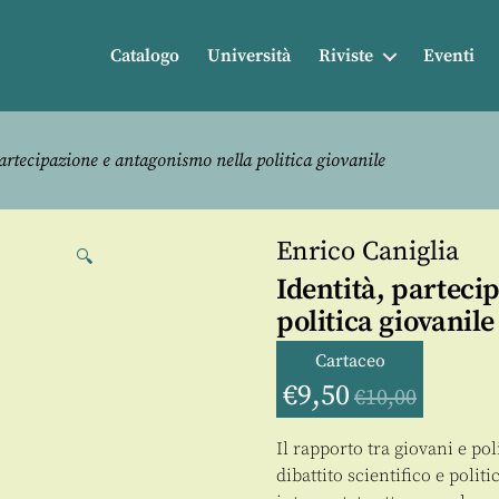
Catalogo
Università
Riviste
Eventi
artecipazione e antagonismo nella politica giovanile
Enrico Caniglia
🔍
Identità, parteci
politica giovanile
Cartaceo
€
9,50
€
10,00
Il rapporto tra giovani e po
dibattito scientifico e polit