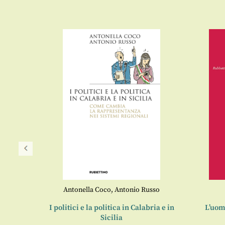
Antonella Coco
,
Antonio Russo
di su
I politici e la politica in Calabria e in
L’uom
ne
Sicilia