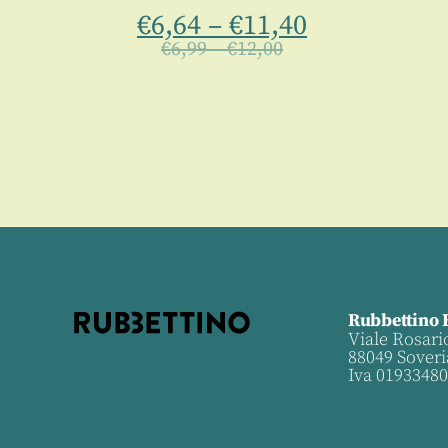
€
6,64
–
€
11,40
€
6,99
–
€
12,00
Rubbettino 
Viale Rosari
88049 Soveri
Iva 0193348