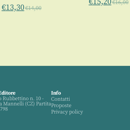
€
15,20
€
16,00
€
13,30
€
14,00
Editore
Info
o Rubbettino n. 10 -
Contatti
a Mannelli (CZ) Partita
Proposte
0798
Privacy policy