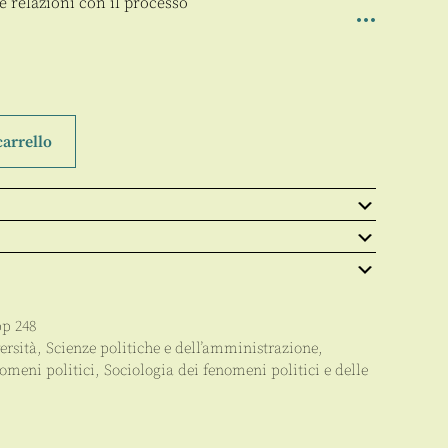
ue relazioni con il processo
carrello
pp
248
ersità
,
Scienze politiche e dell’amministrazione
,
nomeni politici
,
Sociologia dei fenomeni politici e delle