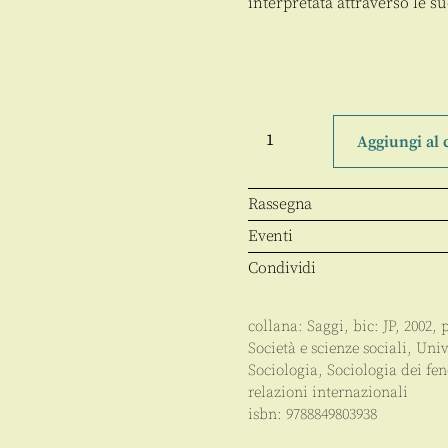
interpretata attraverso le s
Identità,
partecipazione
Aggiungi al 
e
antagonismo
nella
politica
Rassegna
giovanile
quantità
Eventi
Condividi
collana:
Saggi
, bic:
JP
,
2002
, 
Società e scienze sociali
,
Univ
Sociologia
,
Sociologia dei fe
relazioni internazionali
isbn:
9788849803938