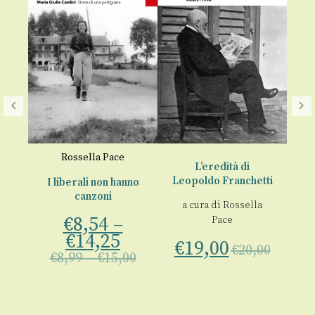
rlo
Rossella Pace
L’eredità di
Leopoldo Franchetti
I liberali non hanno
P
canzoni
a
a cura di
Rossella
 1
€
8,54
–
Pace
€
14,25
00
€
19,00
€
20,00
€
8,99
–
€
15,00