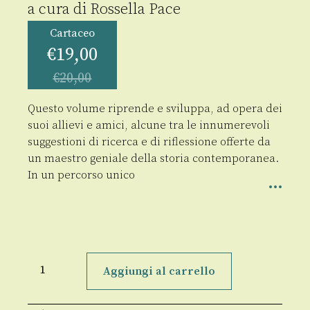
a cura di
Rossella Pace
Cartaceo
€
19,00
€
20,00
Questo volume riprende e sviluppa, ad opera dei
suoi allievi e amici, alcune tra le innumerevoli
suggestioni di ricerca e di riflessione offerte da
un maestro geniale della storia contemporanea.
In un percorso unico
Non
possiamo
Aggiungi al carrello
non
dirci
liberali