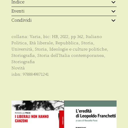
quantità
Indice
Eventi
Condividi
collana:
Varia
, bic:
HB
,
2022
, pp
362
,
Italiano
Politica
,
Età liberale
,
Repubblica
,
Storia
,
Università
,
Storia
,
Ideologie e culture politiche
,
Storiografia
,
Storia dell’Italia contemporanea
,
Storiografia
Novità
isbn:
9788849871241