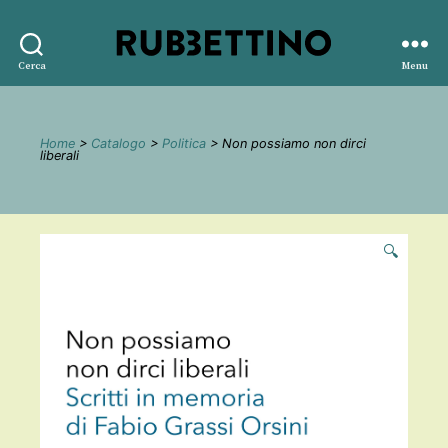
Rubbettino
Cerca
Menu
editore
Home
>
Catalogo
>
Politica
> Non possiamo non dirci
liberali
🔍