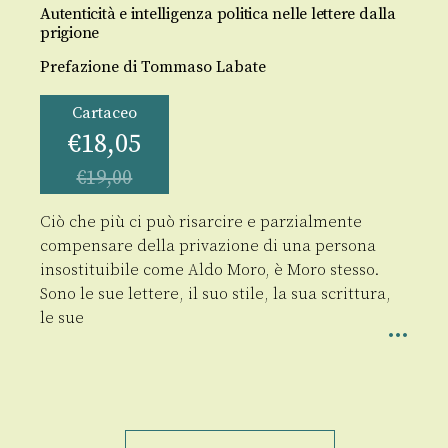
Autenticità e intelligenza politica nelle lettere dalla
prigione
Prefazione di Tommaso Labate
Cartaceo
€
18,05
€
19,00
Ciò che più ci può risarcire e parzialmente
compensare della privazione di una persona
insostituibile come Aldo Moro, è Moro stesso.
Sono le sue lettere, il suo stile, la sua scrittura,
le sue
L'urlo