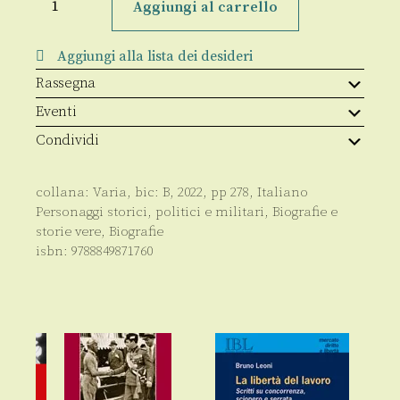
di
Aggiungi al carrello
Moro
quantità
Aggiungi alla lista dei desideri
Rassegna
Eventi
Condividi
collana:
Varia
, bic:
B
,
2022
, pp
278
,
Italiano
Personaggi storici, politici e militari
,
Biografie e
storie vere
,
Biografie
isbn:
9788849871760