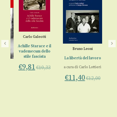
Carlo Galeotti
Achille Starace e il
Bruno Leoni
vademecum dello
D
stile fascista
La libertà del lavoro
a
€
9,81
€
10,33
a cura di
Carlo Lottieri
nno
€
11,40
€
12,00
00