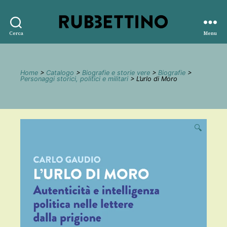
Rubbettino
Cerca
Menu
editore
Home
>
Catalogo
>
Biografie e storie vere
>
Biografie
>
Personaggi storici, politici e militari
> L’urlo di Moro
🔍