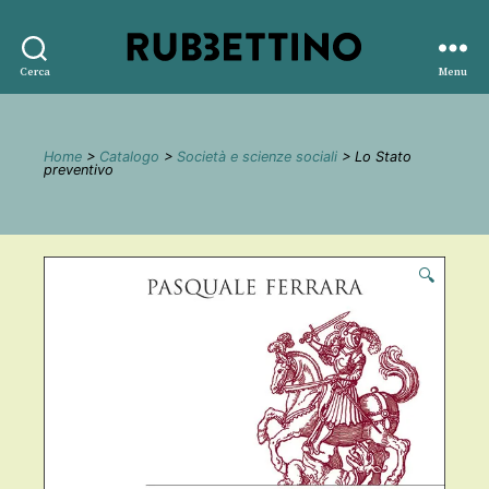
Rubbettino
Cerca
Menu
editore
Home
>
Catalogo
>
Società e scienze sociali
> Lo Stato
preventivo
🔍