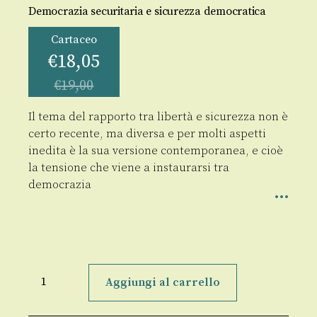
Democrazia securitaria e sicurezza democratica
Cartaceo
€
18,05
€
19,00
Il tema del rapporto tra libertà e sicurezza non è
certo recente, ma diversa e per molti aspetti
inedita è la sua versione contemporanea, e cioè
la tensione che viene a instaurarsi tra
democrazia
Lo
Stato
Aggiungi al carrello
preventivo
quantità