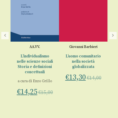
o
,
AA.VV.
Giovanni Barbieri
zi
so
L’individualismo
L’uomo comunitario
nelle scienze sociali
nella società
tà
Storia e definizioni
globalizzata
mi
d
concettuali
i
€
13,30
€
14,00
a
a cura di
Enzo Grillo
00
€
14,25
€
15,00
€