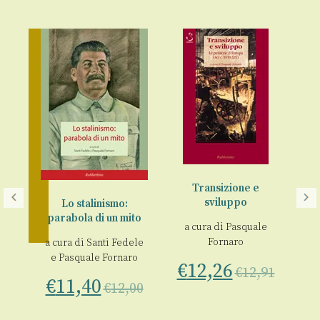
Transizione e
sviluppo
Lo stalinismo:
parabola di un mito
it
a cura di
Pasquale
u
Fornaro
a cura di
Santi Fedele
o
e
Pasquale Fornaro
€
12,26
€
€
12,91
€
11,40
a
€
12,00
00