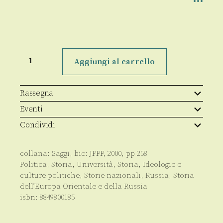
Dalle
crisi
Aggiungi al carrello
dell'impero
sovietico
alla
dissoluzione
Rassegna
del
socialismo
Eventi
reale
quantità
Condividi
collana:
Saggi
, bic:
JPFF
,
2000
, pp
258
Politica
,
Storia
,
Università
,
Storia
,
Ideologie e
culture politiche
,
Storie nazionali
,
Russia
,
Storia
dell’Europa Orientale e della Russia
isbn:
8849800185