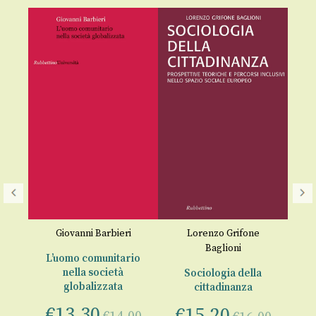
L
d
a
Giovanni Barbieri
Lorenzo Grifone
Baglioni
L’uomo comunitario
€
nella società
tica
Sociologia della
globalizzata
cittadinanza
€
13,30
€
15,20