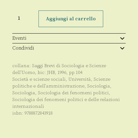
La
fiducia
Aggiungi al carrello
nelle
società
post-
comuniste
Eventi
quantità
Condividi
collana:
Saggi Brevi di Sociologia e Scienze
dell’Uomo
, bic:
JHB
,
1996
, pp
104
Società e scienze sociali
,
Università
,
Scienze
politiche e dell’amministrazione
,
Sociologia
,
Sociologia
,
Sociologia dei fenomeni politici
,
Sociologia dei fenomeni politici e delle relazioni
internazionali
isbn:
9788872843918