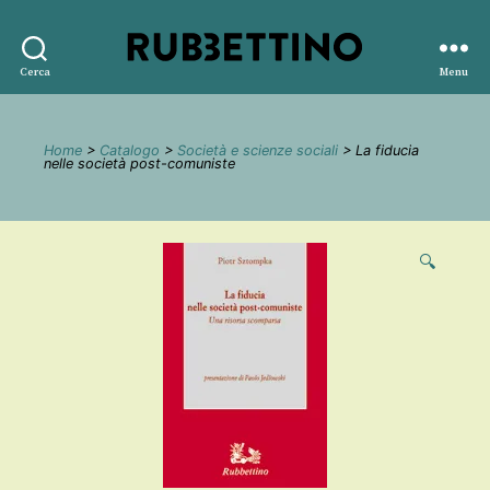
Rubbettino
Cerca
Menu
editore
Home
>
Catalogo
>
Società e scienze sociali
> La fiducia
nelle società post-comuniste
🔍