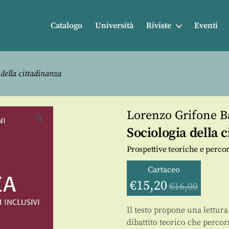
Catalogo
Università
Riviste
Eventi
della cittadinanza
Lorenzo Grifone B
🔍
Sociologia della 
Prospettive teoriche e percor
Cartaceo
€
15,20
€
16,00
Il testo propone una lettura
dibattito teorico che percor