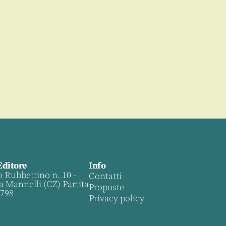
Editore
Info
o Rubbettino n. 10 -
Contatti
a Mannelli (CZ) Partita
Proposte
0798
Privacy policy