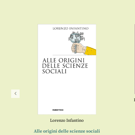
sso
Lorenzo Infantino
ria e in
Alle origini delle scienze sociali