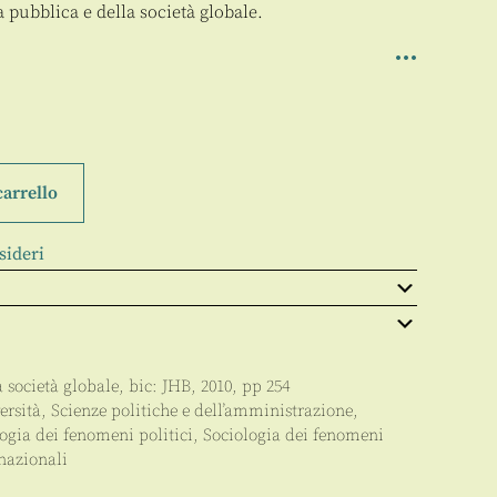
ra pubblica e della società globale.
carrello
sideri
a società globale
, bic:
JHB
,
2010
, pp
254
ersità
,
Scienze politiche e dell’amministrazione
,
ogia dei fenomeni politici
,
Sociologia dei fenomeni
rnazionali