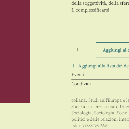
della soggettività, della sfe
Il complessificarsi
Sociologia
della
Aggiungi al 
cittadinanza
quantità
Aggiungi alla lista dei de
Eventi
Condividi
collana:
Studi sull'Europa e l
Società e scienze sociali
,
Univ
Sociologia
,
Sociologia
,
Sociol
politici e delle relazioni inte
isbn:
9788849826692