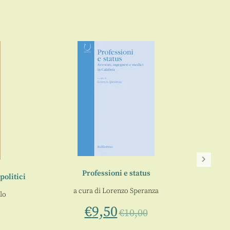
Professioni e status
politici
a cura di
Lorenzo Speranza
lo
€
9,50
€
10,00
Dall