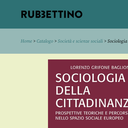
Rubbettino
editore
Home
>
Catalogo
>
Società e scienze sociali
> Sociologia 