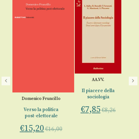
AA.VV.
L
d
Il piacere della
sociologia
a
Domenico Fruncillo
€
7,85
€
8,26
Verso la politica
€
post-elettorale
tica
€
15,20
€
16,00