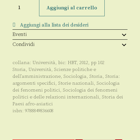
La
democrazia
Aggiungi al carrello
in
Turchia
quantità
Aggiungi alla lista dei desideri
Eventi
Condividi
collana:
Università
, bic:
HBT
,
2012
, pp
102
Storia
,
Università
,
Scienze politiche e
dell’amministrazione
,
Sociologia
,
Storia
,
Storia:
argomenti specifici
,
Storie nazionali
,
Sociologia
dei fenomeni politici
,
Sociologia dei fenomeni
politici e delle relazioni internazionali
,
Storia dei
Paesi afro-asiatici
isbn:
9788849836608