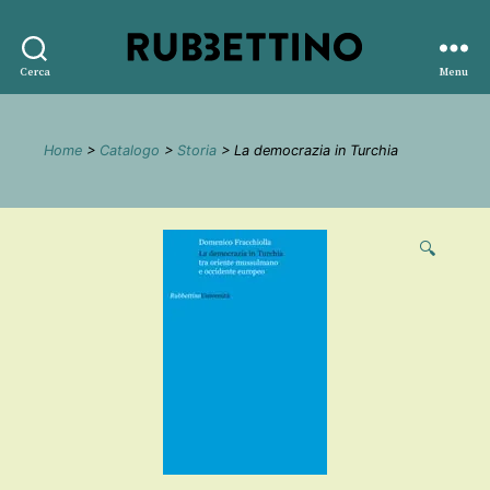
Rubbettino
Cerca
Menu
editore
Home
>
Catalogo
>
Storia
> La democrazia in Turchia
🔍