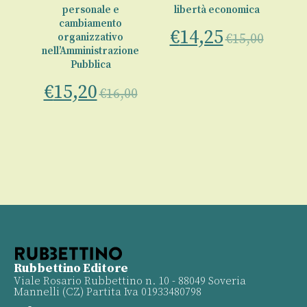
del
personale e
libertà economica
cambiamento
€
14,25
organizzativo
€
15,00
00
nell’Amministrazione
Pubblica
€
15,20
€
16,00
Rubbettino Editore
Viale Rosario Rubbettino n. 10 - 88049 Soveria
Mannelli (CZ) Partita Iva 01933480798