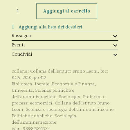
La
città
Aggiungi al carrello
volontaria
quantità
Aggiungi alla lista dei desideri
Rassegna
Eventi
Condividi
collana:
Collana dell'Istituto Bruno Leoni
, bic:
KCA
,
2010
, pp
412
Biblioteca liberale
,
Economia e Finanza
,
Università
,
Scienze politiche e
dell’amministrazione
,
Sociologia
,
Problemi e
processi economici
,
Collana dell'Istituto Bruno
Leoni
,
Scienza e sociologia dell’amministrazione,
Politiche pubbliche
,
Sociologia
dell’amministrazione
isbn:
9788849822984