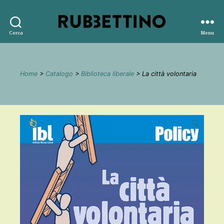
Rubbettino
Cerca
Menu
editore
Home
>
Catalogo
>
Biblioteca liberale
> La città volontaria
🔍