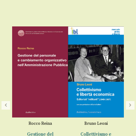
L
Rocco Reina
Bruno Leoni
€
a
Gestione del
Collettivismo e