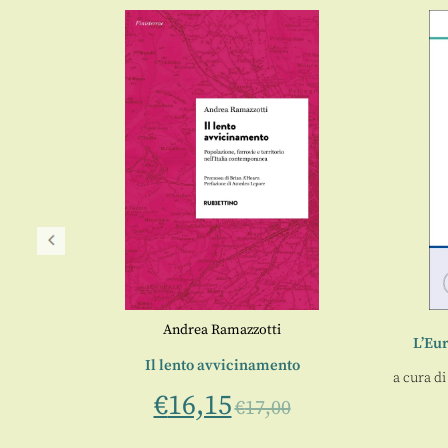
Savina
Andrea Ramazzotti
L’Eur
a del
Il lento avvicinamento
a cura d
€
16,15
€
17,00
0