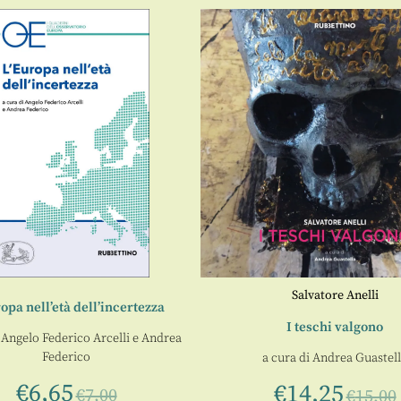
Salvatore Anelli
opa nell’età dell’incertezza
I teschi valgono
i
Angelo Federico Arcelli
e
Andrea
Federico
a cura di
Andrea Guastel
€
6,65
€
14,25
€
7,00
€
15,00