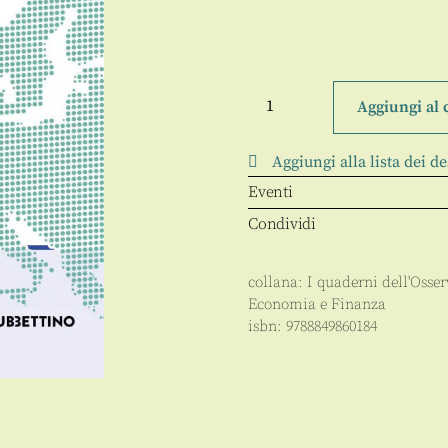
L'economia
europea
Aggiungi al 
in
una
fase
Aggiungi alla lista dei de
di
transizione
Eventi
quantità
Condividi
collana:
I quaderni dell'Osse
Economia e Finanza
isbn:
9788849860184