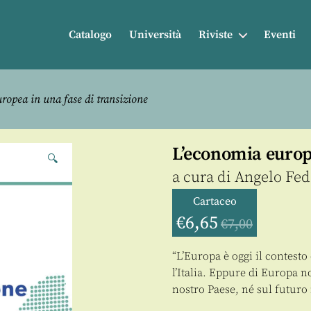
Catalogo
Università
Riviste
Eventi
ropea in una fase di transizione
L’economia europe
🔍
a cura di
Angelo Fede
Cartaceo
€
6,65
€
7,00
“L’Europa è oggi il contest
l’Italia. Eppure di Europa no
nostro Paese, né sul futuro 