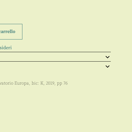
carrello
sideri
rvatorio Europa
, bic:
K
,
2019
, pp
76