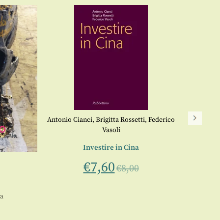
Antonio Cianci
,
Brigitta Rossetti
,
Federico
Vasoli
Investire in Cina
€
7,60
€
8,00
Mario
la