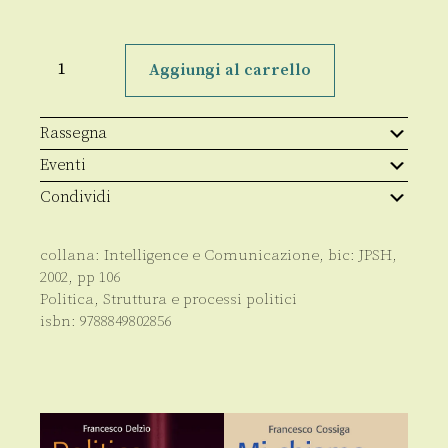
Abecedario
quantità
Aggiungi al carrello
Rassegna
Eventi
Condividi
collana:
Intelligence e Comunicazione
, bic:
JPSH
,
2002
, pp
106
Politica
,
Struttura e processi politici
isbn:
9788849802856