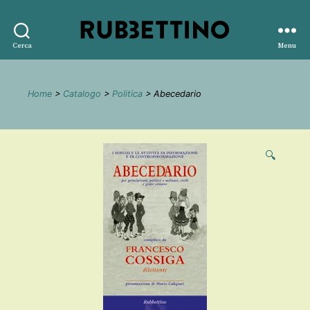
Rubbettino
Cerca
Menu
editore
Home
>
Catalogo
>
Politica
> Abecedario
🔍