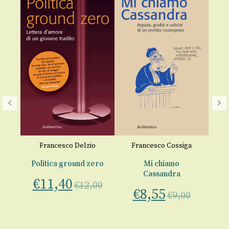
a
Francesco Delzio
Francesco Cossiga
Lu
Politica ground zero
Mi chiamo
Cassandra
€
11,40
a
€
12,00
€
8,55
00
€
9,00
€