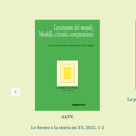
La p
AA.VV.
oria
Le forme e la storia ns XV, 2022, 1-2