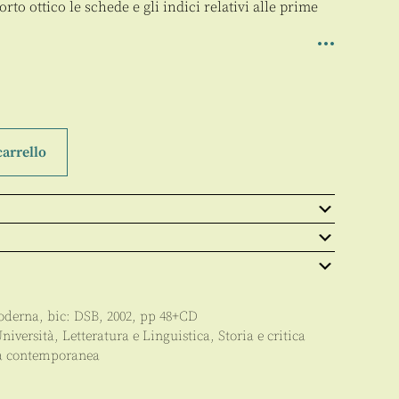
to ottico le schede e gli indici relativi alle prime
carrello
Moderna
, bic:
DSB
,
2002
, pp
48+CD
niversità
,
Letteratura e Linguistica
,
Storia e critica
na contemporanea