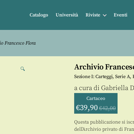
Catalogo
Università
Riviste
Eventi
o Francesco Flora
Archivio Frances
🔍
Sezione I: Carteggi, Serie A, 
a cura di
Gabriella 
Cartaceo
€
39,90
€
42,00
Questa pubblicazione si iscr
dell’Archivio privato di Fra