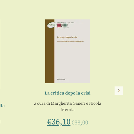
La critica dopo la crisi
a cura di
Margherita Ganeri
e
Nicola
lla
Merola
€
36,10
€
38,00
i