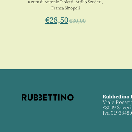
o
a cura di
Antonio Pioletti
,
Attilio Scuderi
,
Franca Sinopoli
€
28,50
€
30,00
Rubbettino 
Viale Rosari
88049 Soveri
Iva 0193348