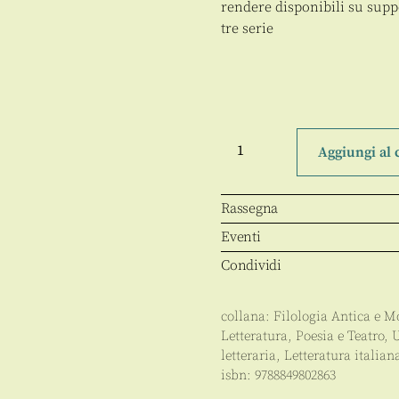
rendere disponibili su suppor
tre serie
Archivio
Francesco
Aggiungi al 
Flora
quantità
Rassegna
Eventi
Condividi
collana:
Filologia Antica e 
Letteratura, Poesia e Teatro
,
U
letteraria
,
Letteratura italia
isbn:
9788849802863