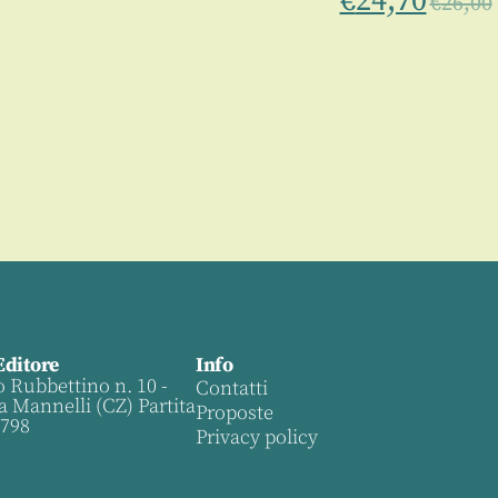
€
24,70
€
26,00
Editore
Info
o Rubbettino n. 10 -
Contatti
a Mannelli (CZ) Partita
Proposte
0798
Privacy policy