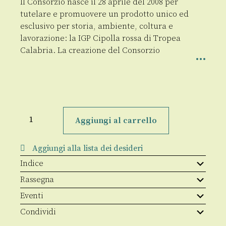
Il Consorzio nasce il 28 aprile del 2008 per
tutelare e promuovere un prodotto unico ed
esclusivo per storia, ambiente, coltura e
lavorazione: la IGP Cipolla rossa di Tropea
Calabria. La creazione del Consorzio
Gli
anelli
Aggiungi al carrello
più
preziosi
di
Aggiungi alla lista dei desideri
Calabria
quantità
Indice
Rassegna
Eventi
Condividi