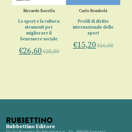
La
si
a
Riccardo Bucella
Carlo Rombolà
o
Lo sport e la cultura:
Profili di diritto
strumenti per
internazionale dello
€
migliorare il
sport
00
benessere sociale
€
15,20
€
16,00
€
26,60
€
28,00
Rubbettino Editore