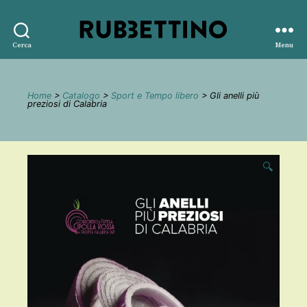
Rubbettino
Cerca
Menu
editore
Home
>
Catalogo
>
Sport e Tempo libero
> Gli anelli più
preziosi di Calabria
🔍