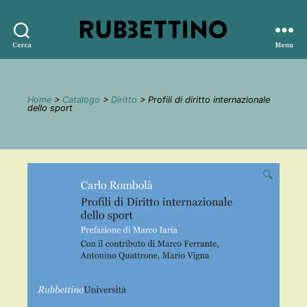
Rubbettino
Cerca
Menu
editore
Home
>
Catalogo
>
Diritto
> Profili di diritto internazionale
dello sport
🔍