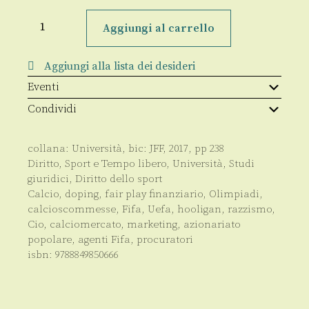
Profili
di
Aggiungi al carrello
diritto
internazionale
dello
Aggiungi alla lista dei desideri
sport
quantità
Eventi
Condividi
collana:
Università
, bic:
JFF
,
2017
, pp
238
Diritto
,
Sport e Tempo libero
,
Università
,
Studi
giuridici
,
Diritto dello sport
Calcio, doping, fair play finanziario, Olimpiadi,
calcioscommesse, Fifa, Uefa, hooligan, razzismo,
Cio, calciomercato, marketing, azionariato
popolare, agenti Fifa, procuratori
isbn:
9788849850666