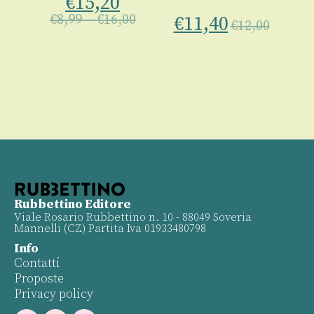
€
15,20
00
€
8,99
–
€
16,00
€
11,40
€
12,00
Rubbettino Editore
Viale Rosario Rubbettino n. 10 - 88049 Soveria
Mannelli (CZ) Partita Iva 01933480798
Info
Contatti
Proposte
Privacy policy