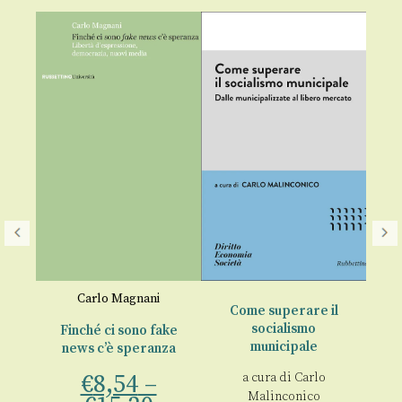
Le 
Carlo Magnani
€
Come superare il
socialismo
Finché ci sono fake
municipale
news c’è speranza
o
€
8,54
–
a cura di
Carlo
Malinconico