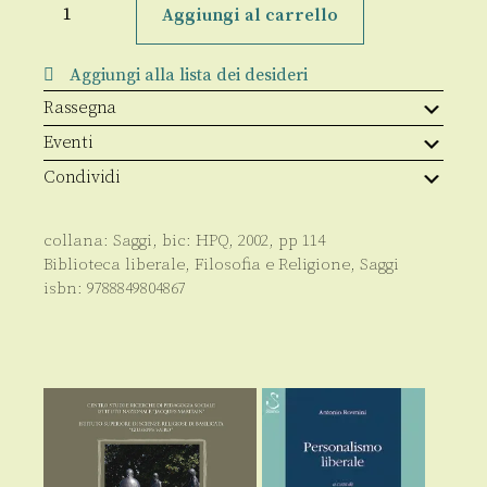
del
Aggiungi al carrello
libero
arbitrio
quantità
Aggiungi alla lista dei desideri
Rassegna
Eventi
Condividi
collana:
Saggi
, bic:
HPQ
,
2002
, pp
114
Biblioteca liberale
,
Filosofia e Religione
,
Saggi
isbn:
9788849804867