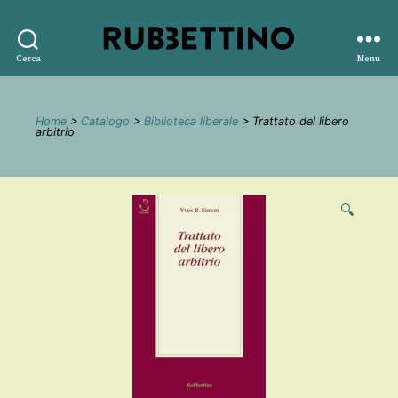
Rubbettino
Cerca
Menu
editore
Home
>
Catalogo
>
Biblioteca liberale
> Trattato del libero
arbitrio
🔍