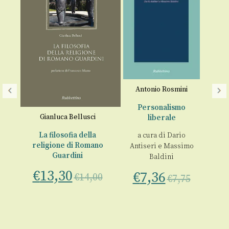
Antonio Rosmini
Re
“f
Personalismo
Gianluca Bellusci
liberale
a
a e
La filosofia della
a cura di
Dario
religione di Romano
Antiseri
e
Massimo
Guardini
Baldini
€
13,30
€
7,36
€
14,00
€
7,75
,
00