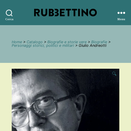
Rubbettino
Cerca
Menu
editore
Home
>
Catalogo
>
Biografie e storie vere
>
Biografie
>
Personaggi storici, politici e militari
> Giulio Andreotti
🔍