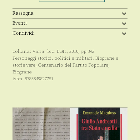
Rassegna
Eventi
Condividi
collana:
Varia
, bic:
BGH
,
2010
, pp
342
Personaggi storici, politici e militari
,
Biografie e
storie vere
,
Centenario del Partito Popolare
,
Biografie
isbn:
9788849827781