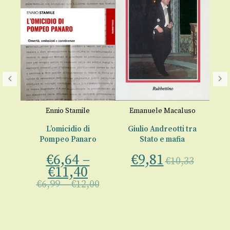
Um
Lui
€
Ennio Stamile
Emanuele Macaluso
L’omicidio di
Giulio Andreotti tra
0-
Pompeo Panaro
Stato e mafia
€
6,64
–
€
9,81
€
10,33
lo
€
11,40
€
6,99
–
€
12,00
00