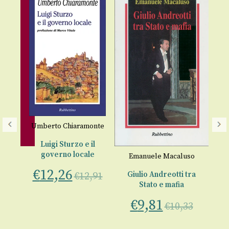
Umberto Chiaramonte
in
Luigi Sturzo e il
governo locale
Emanuele Macaluso
€
12,26
Giulio Andreotti tra
€
12,91
€
0-
Stato e mafia
€
9,81
€
10,33
lo