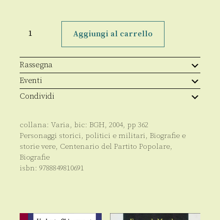
Luigi
Sturzo
Aggiungi al carrello
nell'Anci
quantità
Rassegna
Eventi
Condividi
collana:
Varia
, bic:
BGH
,
2004
, pp
362
Personaggi storici, politici e militari
,
Biografie e
storie vere
,
Centenario del Partito Popolare
,
Biografie
isbn:
9788849810691