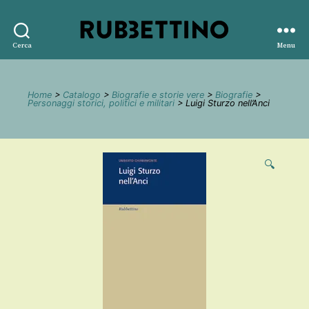
Rubbettino
Cerca
Menu
editore
Home
>
Catalogo
>
Biografie e storie vere
>
Biografie
>
Personaggi storici, politici e militari
> Luigi Sturzo nell’Anci
🔍