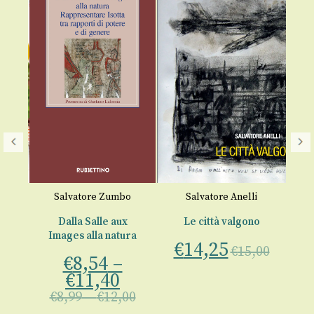
Co
€
Salvatore Zumbo
Salvatore Anelli
l
Dalla Salle aux
Le città valgono
e
Images alla natura
€
14,25
€
15,00
€
8,54
–
€
11,40
00
€
8,99
–
€
12,00