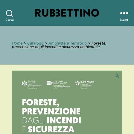
Rubbettino
Cerca
Menu
editore
Home
>
Catalogo
>
Ambiente e Territorio
> Foreste,
prevenzione dagli incendi e sicurezza ambientale
🔍