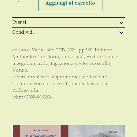
prevenzione
Aggiungi al carrello
dagli
incendi
e
sicurezza
Eventi
ambientale
quantità
Condividi
collana:
Varia
, bic:
TQD
,
2021
, pp
160
,
Italiano
Ambiente e Territorio
,
Università
,
Architettura e
Ingegneria civile
,
Ingegneria civile
,
Geografia
,
Natura
alberi
,
ambiente
,
Aspromonte
,
biodiversità
,
Calabria
,
Foreste
,
incendi
,
indice boscosità
,
Pollino
,
sila
isbn:
9788849868234