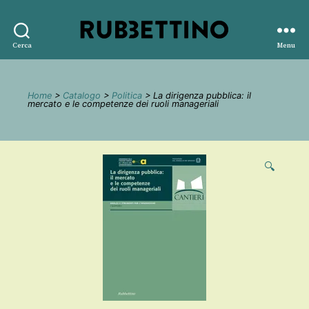
Rubbettino
Cerca
Menu
editore
Home
>
Catalogo
>
Politica
> La dirigenza pubblica: il
mercato e le competenze dei ruoli manageriali
🔍