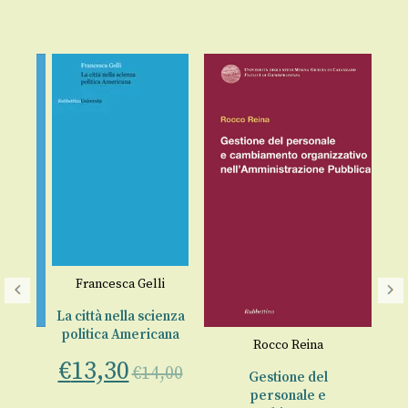
Francesca Gelli
La città nella scienza
politica Americana
Rocco Reina
€
13,30
€
14,00
s
Gestione del
la
personale e