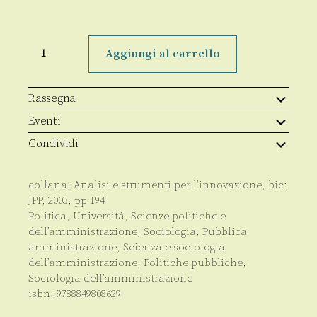
La
dirigenza
Aggiungi al carrello
pubblica:
il
mercato
e
Rassegna
le
competenze
Eventi
dei
ruoli
Condividi
manageriali
quantità
collana:
Analisi e strumenti per l’innovazione
, bic:
JPP
,
2003
, pp
194
Politica
,
Università
,
Scienze politiche e
dell’amministrazione
,
Sociologia
,
Pubblica
amministrazione
,
Scienza e sociologia
dell’amministrazione, Politiche pubbliche
,
Sociologia dell’amministrazione
isbn:
9788849808629