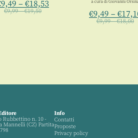
€
9,49
–
€
18,53
a cura di
Giovanni Orsin
€
9,99
–
€
19,50
€
9,49
–
€
17,1
€
9,99
–
€
18,00
Editore
Info
o Rubbettino n. 10 -
Contatti
a Mannelli (CZ) Partita
Proposte
0798
Privacy policy