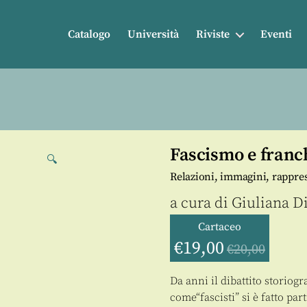
Catalogo
Università
Riviste
Eventi
Fascismo e fran
🔍
Relazioni, immagini, rappre
a cura di
Giuliana D
Cartaceo
€
19,00
€
20,00
Da anni il dibattito storiogr
come“fascisti” si è fatto par