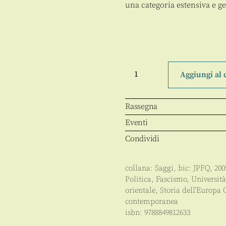
una categoria estensiva e ge
Fascismo
e
Aggiungi al 
franchismo
quantità
Rassegna
Eventi
Condividi
collana:
Saggi
, bic:
JPFQ
,
200
Politica
,
Fascismo
,
Università
orientale
,
Storia dell’Europa 
contemporanea
isbn:
9788849812633