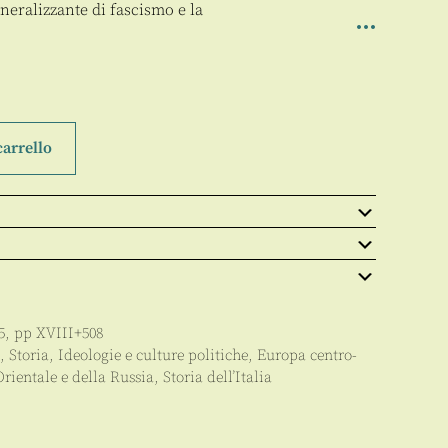
neralizzante di fascismo e la
carrello
5
, pp
XVIII+508
,
Storia
,
Ideologie e culture politiche
,
Europa centro-
Orientale e della Russia
,
Storia dell’Italia