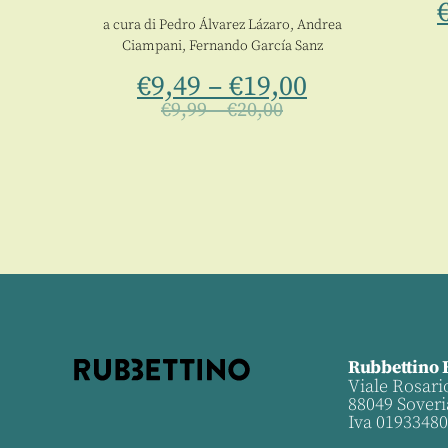
a cura di
Pedro Álvarez Lázaro
,
Andrea
Ciampani
,
Fernando García Sanz
€
9,49
–
€
19,00
€
9,99
–
€
20,00
Rubbettino 
Viale Rosari
88049 Soveri
Iva 0193348