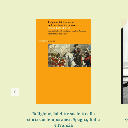
entino
Religione, laicità e società nella
storia contemporanea. Spagna, Italia
anea 1
S
e Francia