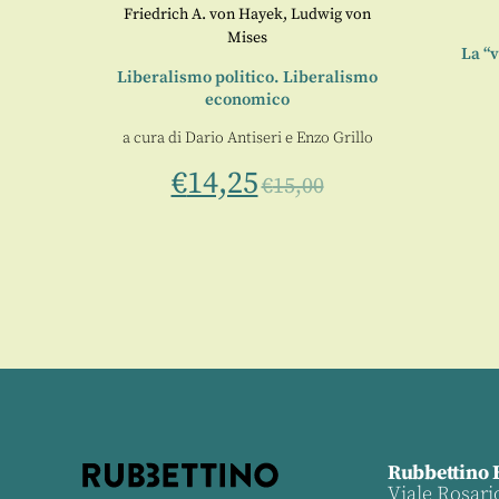
ce
Friedrich A. von Hayek
,
Ludwig von
Mises
 vivono
La “v
eme
Liberalismo politico. Liberalismo
economico
a cura di
Dario Antiseri
e
Enzo Grillo
€
14,25
€
15,00
Rubbettino 
Viale Rosari