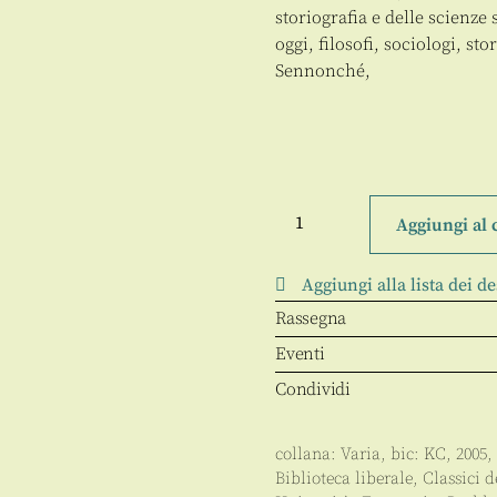
storiografia e delle scienze
oggi, filosofi, sociologi, st
Sennonché,
Epistemologia
dell'economia
Aggiungi al 
nel
"marginalismo"
austriaco
Aggiungi alla lista dei de
quantità
Rassegna
Eventi
Condividi
collana:
Varia
, bic:
KC
,
2005
,
Biblioteca liberale
,
Classici 