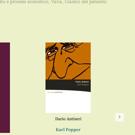
mi e processi economici
,
Varia
,
Classici del pensiero
Dario Antiseri
Cr
Karl Popper