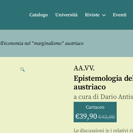
Catalogo
Università
Riviste
Eventi
ll’economia nel “marginalismo” austriaco
AA.VV.
🔍
Epistemologia de
austriaco
a cura di
Dario Antis
Cartaceo
€
39,90
€
42,00
Le discussioni (e i relativi 