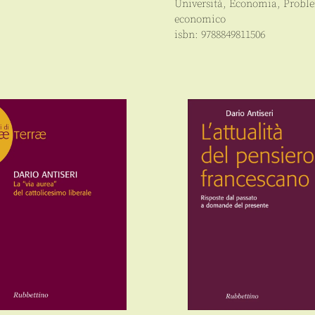
Università
,
Economia
,
Proble
economico
isbn:
9788849811506