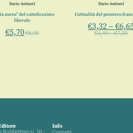
Dario Antiseri
Dario Antiseri
ia aurea” del cattolicesimo
L’attualità del pensiero fra
liberale
€
3,32
–
€
6,6
€
5,70
€
6,00
€
3,49
–
€
7,00
Editore
Info
o Rubbettino n. 10 -
Contatti