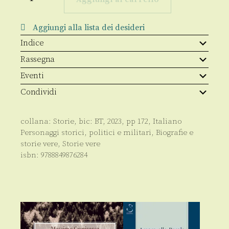
Anna
quantità
Aggiungi alla lista dei desideri
Indice
Rassegna
Eventi
Condividi
collana:
Storie
, bic:
BT
,
2023
, pp
172
,
Italiano
Personaggi storici, politici e militari
,
Biografie e
storie vere
,
Storie vere
isbn:
9788849876284