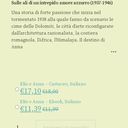
Sulle ali di un intrepido amore azzurro (1937-1946)
Una storia di forte passione che inizia nel
tormentato 1938 alla quale fanno da scenario le
cime delle Dolomiti, le città d’arte riconfigurate
dall’architettura razionalista, la costiera
romagnola, l’Africa, l’Himalaya. Il destino di
Anna
Elio e Anna – Cartaceo, Italiano
€
17,10
€
18,00
Elio e Anna – Ebook, Italiano
€
11,39
€
11,99
Elio
e
Aggiungi al carrello