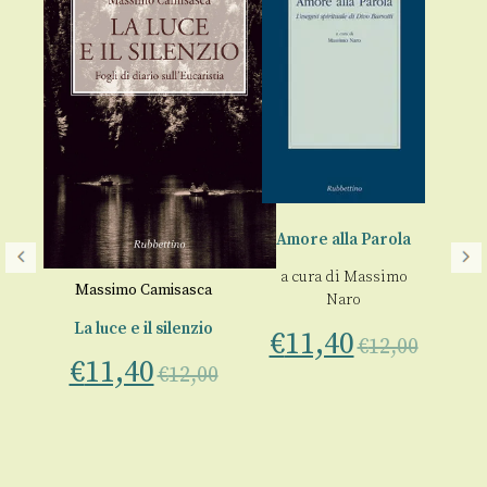
Amore alla Parola
Ri
a cura di
Massimo
Massimo Camisasca
Naro
L
La luce e il silenzio
€
11,40
€
12,00
in
€
11,40
imo
€
12,00
a
00