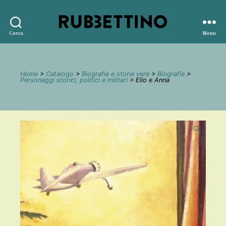
Rubbettino
Cerca
Menu
editore
Home
>
Catalogo
>
Biografie e storie vere
>
Biografie
>
Personaggi storici, politici e militari
> Elio e Anna
🔍