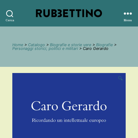
Rubbettino
Cerca
Menu
editore
Home
>
Catalogo
>
Biografie e storie vere
>
Biografie
>
Personaggi storici, politici e militari
> Caro Gerardo
🔍