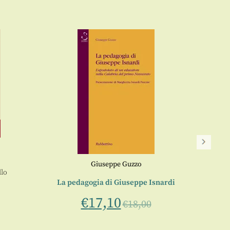
Giuseppe Guzzo
lo
La c
La pedagogia di Giuseppe Isnardi
€
17,10
€
18,00