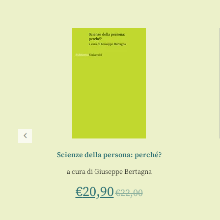
Scienze della persona: perché?
a cura di
Giuseppe Bertagna
€
20,90
€
22,00
ale