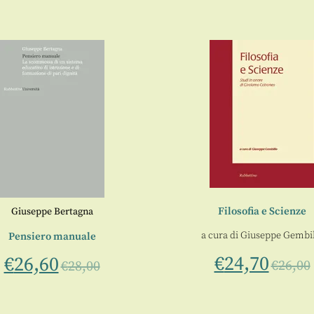
Filosofia e Scienze
Giuseppe Bertagna
a cura di
Giuseppe Gembil
Pensiero manuale
€
24,70
€
26,60
€
26,00
€
28,00