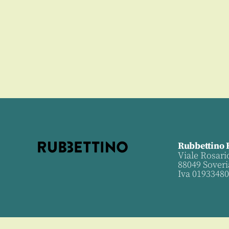
0
Rubbettino 
Viale Rosari
88049 Soveri
Iva 0193348