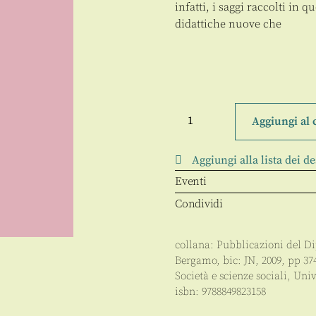
infatti, i saggi raccolti in
didattiche nuove che
Dietro
una
Aggiungi al 
riforma
quantità
Aggiungi alla lista dei de
Eventi
Condividi
collana:
Pubblicazioni del Di
Bergamo
, bic:
JN
,
2009
, pp
37
Società e scienze sociali
,
Univ
isbn:
9788849823158