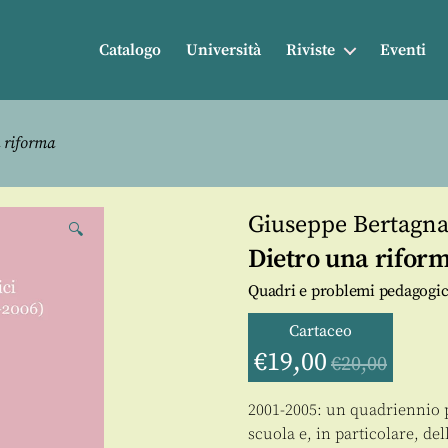
Catalogo
Università
Riviste
Eventi
 riforma
Giuseppe Bertagn
🔍
Dietro una rifor
Quadri e problemi pedagogici
Cartaceo
€
19,00
€
20,00
2001-2005: un quadriennio p
scuola e, in particolare, d