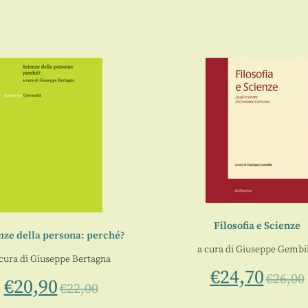
Filosofia e Scienze
nze della persona: perché?
a cura di
Giuseppe Gembil
cura di
Giuseppe Bertagna
€
24,70
€
26,00
€
20,90
€
22,00