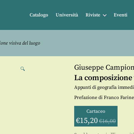
Catalogo
Università
Riviste
Eventi
one visiva del luogo
Giuseppe Campio
🔍
La composizione v
Appunti di geografia immedi
Prefazione di Franco Farine
Cartaceo
€
15,20
€
16,00