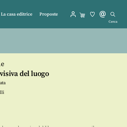
La casa editrice
Proposte
Cerca
ne
isiva del luogo
ata
lli