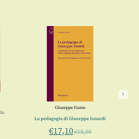
Giuseppe Guzzo
Per un
lo
La pedagogia di Giuseppe Isnardi
€
17,10
€
18,00