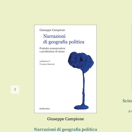
Scie
a 
Giuseppe Campione
ale
Narrazioni di geografia politica