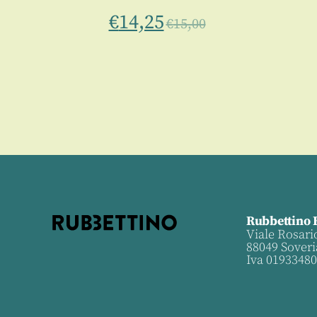
0
€
14,25
€
15,00
Rubbettino 
Viale Rosari
88049 Soveri
Iva 0193348