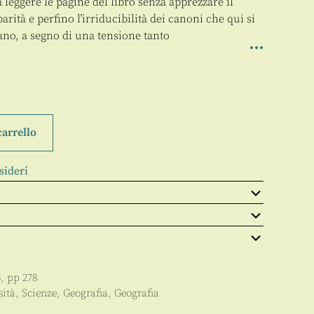
à leggere le pagine del libro senza apprezzare il
arità e perfino l’irriducibilità dei canoni che qui si
o, a segno di una tensione tanto
carrello
sideri
3
, pp
278
sità
,
Scienze
,
Geografia
,
Geografia