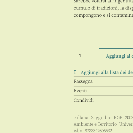
Sarebbe votarsi all’ingenuit
cumulo di tradizioni, la disp
compongono e si contaminan
La
composizione
Aggiungi al 
visiva
del
luogo
Aggiungi alla lista dei de
quantità
Rassegna
Eventi
Condividi
collana:
Saggi
, bic:
RGB
,
200
Ambiente e Territorio
,
Univer
isbn:
9788849806632