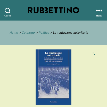
Rubbettino
Cerca
Menu
editore
Home
>
Catalogo
>
Politica
> La tentazione autoritaria
🔍