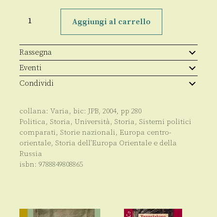
La
tentazione
Aggiungi al carrello
autoritaria
quantità
Rassegna
Eventi
Condividi
collana:
Varia
, bic:
JPB
,
2004
, pp
280
Politica
,
Storia
,
Università
,
Storia
,
Sistemi politici
comparati
,
Storie nazionali
,
Europa centro-
orientale
,
Storia dell’Europa Orientale e della
Russia
isbn:
9788849808865