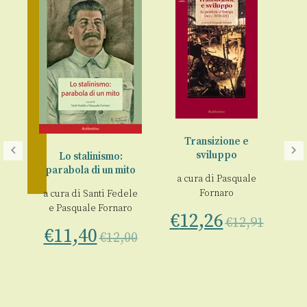
Transizione e
sviluppo
Lo stalinismo:
parabola di un mito
it
a cura di
Pasquale
u
Fornaro
a cura di
Santi Fedele
o
e
Pasquale Fornaro
€
12,26
€
€
12,91
€
11,40
a
€
12,00
00