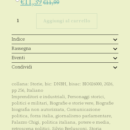
€
11,39
€
11,99
Berlusconi
confidential
Aggiungi al carrello
quantità
Indice
Rassegna
Eventi
Condividi
collana:
Storie
, bic:
DNBH
, bisac:
BIO026000
,
2026
,
pp
256
,
Italiano
Imprenditori e industriali
,
Personaggi storici,
politici e militari
,
Biografie e storie vere
,
Biografie
biografia non autorizzata
,
Comunicazione
politica
,
forza italia
,
giornalismo parlamentare
,
Palazzo Chigi
,
politica italiana
,
potere e media
,
retroscena politici
,
Silvio Berlusconi
,
Storia