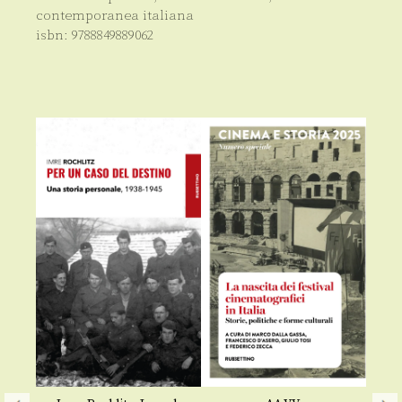
contemporanea italiana
isbn:
9788849889062