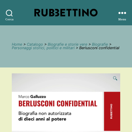
Rubbettino
Cerca
Menu
editore
Home
>
Catalogo
>
Biografie e storie vere
>
Biografie
>
Personaggi storici, politici e militari
> Berlusconi confidential
🔍