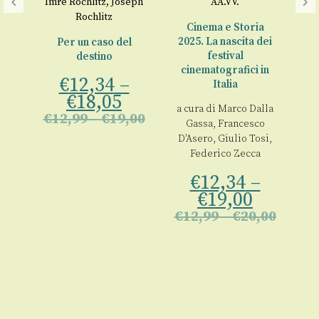
i
,
Imre Rochlitz
,
Joseph
AA.VV.
Rochlitz
Cinema e Storia
R
2025. La nascita dei
Un
Per un caso del
festival
destino
cinematografici in
00
€
12,34
–
a 
Italia
€
18,05
a cura di
Marco Dalla
€
12,99
–
€
19,00
€
Gassa
,
Francesco
D'Asero
,
Giulio Tosi
,
Federico Zecca
€
12,34
–
€
19,00
€
12,99
–
€
20,00