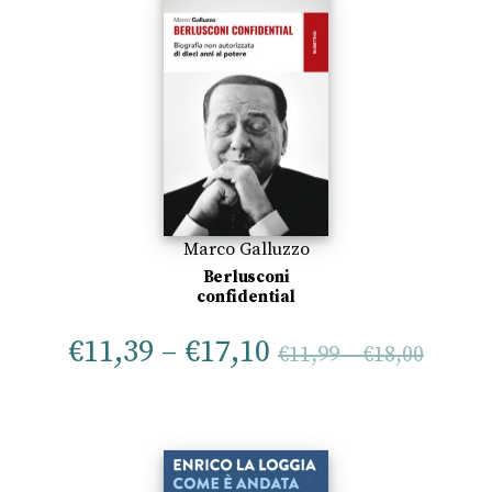
Marco Galluzzo
Berlusconi
confidential
€
11,39
–
€
17,10
€
11,99
–
€
18,00