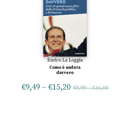
Enrico La Loggia
Come è andata
davvero
€
9,49
–
€
15,20
€
9,99
–
€
16,00