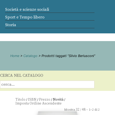
Società e scienze sociali
Sport e Tempo libero
Storia
Home
>
Catalogo
> Prodotti taggati “Silvio Berlusconi”
CERCA NEL CATALOGO
Titolo
ISBN
Prezzo
Novità
/
/
/
/
32
48
Mostra
/
– 1–2 di 2