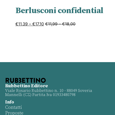
Berlusconi confidential
€
11,39
–
€
17,10
€
11,99
–
€
18,00
Rubbettino Editore
Viale Rosario Rubbettino n. 10 - 88049 Soveria
Mannelli (CZ) Partita Iva 01933480798
Info
Contatti
Proposte