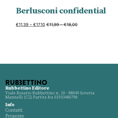
Berlusconi confidential
€
11,39
–
€
17,10
€
11,99
–
€
18,00
Rubbettino Editore
Viale Rosario Rubbettino n. 10 - 88049 Soveria
Mannelli (CZ) Partita Iva 01933480798
Info
Contatti
Proposte