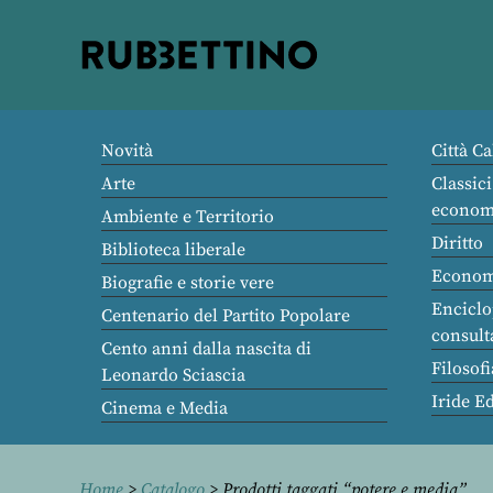
Rubbettino
editore
Novità
Città Ca
Arte
Classici
econom
Ambiente e Territorio
Diritto
Biblioteca liberale
Econom
Biografie e storie vere
Enciclo
Centenario del Partito Popolare
consult
Cento anni dalla nascita di
Filosofi
Leonardo Sciascia
Iride E
Cinema e Media
Home
>
Catalogo
> Prodotti taggati “potere e media”