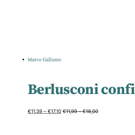
Marco Galluzzo
Berlusconi confi
€
11,39
–
€
17,10
€
11,99
–
€
18,00