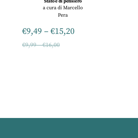
Stato e di pensiero
a cura di
Marcello
Pera
€
9,49
–
€
15,20
€
9,99
–
€
16,00