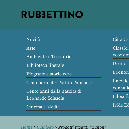
Rubbettino
editore
Novità
Città Ca
Arte
Classici
econom
Ambiente e Territorio
Diritto
Biblioteca liberale
Econom
Biografie e storie vere
Enciclo
Centenario del Partito Popolare
consult
Cento anni dalla nascita di
Filosofi
Leonardo Sciascia
Iride E
Cinema e Media
Home
>
Catalogo
> Prodotti taggati “Zanon”