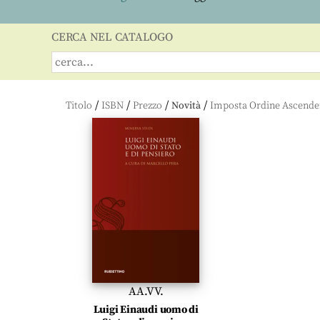
CERCA NEL CATALOGO
/
/
/
/
Titolo
ISBN
Prezzo
Novità
AA.VV.
Luigi Einaudi uomo di