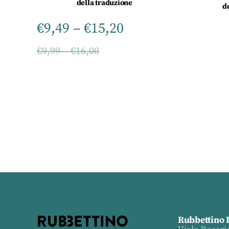
della traduzione
d
€
9,49
–
€
15,20
€
9,99
–
€
16,00
Rubbettino 