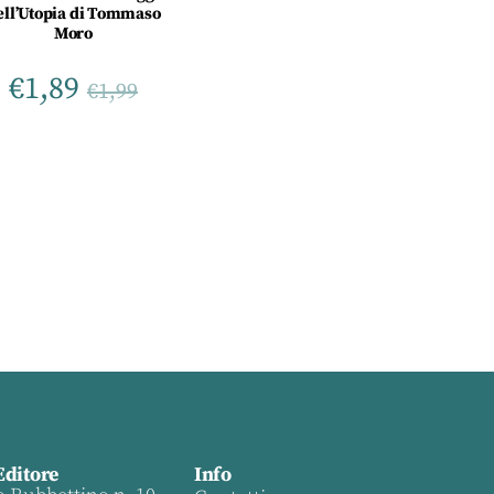
ell’Utopia di Tommaso
Moro
€
1,89
€
1,99
Editore
Info