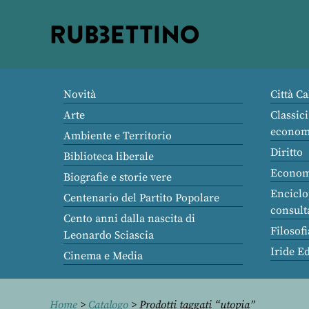
Rubbettino
editore
Novità
Città Ca
Arte
Classici
econom
Ambiente e Territorio
Diritto
Biblioteca liberale
Econom
Biografie e storie vere
Enciclo
Centenario del Partito Popolare
consult
Cento anni dalla nascita di
Filosofi
Leonardo Sciascia
Iride E
Cinema e Media
Home
>
Catalogo
> Prodotti taggati “utopia”