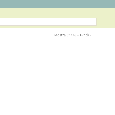
Mostra
32
/
48
– 1–2 di 2