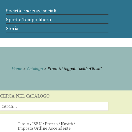
Società e scienze sociali
Sport e Tempo libero
Storia
Home
>
Catalogo
> Prodotti taggati “unità d'italia”
CERCA NEL CATALOGO
Titolo
ISBN
Prezzo
Novità
/
/
/
/