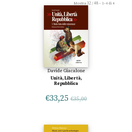
32
48
Mostra
/
– 1–4 di 4
Davide Giacalone
Unità, Libertà,
Repubblica
€
33,25
€
35,00