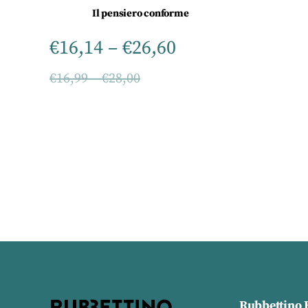
Il pensiero conforme
€
16,14
–
€
26,60
€
16,99
–
€
28,00
Rubbettino 