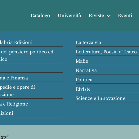
Catalogo
Università
Riviste
Eventi
labria Edizioni
La terza via
 del pensiero politico ed
Letteratura, Poesia e Teatro
ico
Mafie
Narrativa
ia e Finanza
Politica
pedie e opere di
Riviste
azione
Scienze e Innovazione
a e Religione
dizioni
etto”