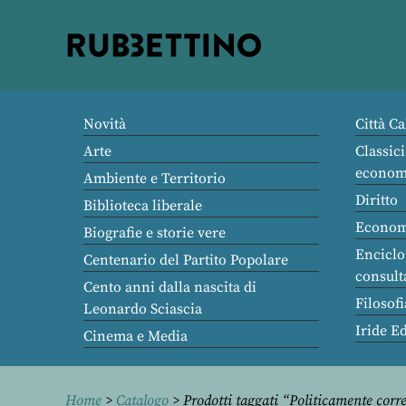
Rubbettino
editore
Novità
Città Ca
Arte
Classici
econom
Ambiente e Territorio
Diritto
Biblioteca liberale
Econom
Biografie e storie vere
Enciclo
Centenario del Partito Popolare
consult
Cento anni dalla nascita di
Filosofi
Leonardo Sciascia
Iride E
Cinema e Media
Home
>
Catalogo
> Prodotti taggati “Politicamente corr