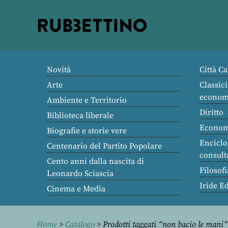
Rubbettino
editore
Novità
Città Ca
Arte
Classici
econom
Ambiente e Territorio
Diritto
Biblioteca liberale
Econom
Biografie e storie vere
Enciclo
Centenario del Partito Popolare
consult
Cento anni dalla nascita di
Filosofi
Leonardo Sciascia
Iride E
Cinema e Media
Home
>
Catalogo
> Prodotti taggati “non bacio le mani”