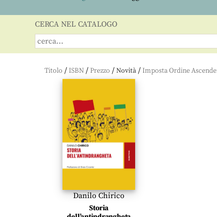
CERCA NEL CATALOGO
/
/
/
/
Titolo
ISBN
Prezzo
Novità
Danilo Chirico
Storia
dell’antindrangheta