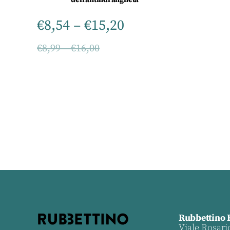
€
8,54
–
€
15,20
€
8,99
–
€
16,00
Rubbettino 
Viale Rosari