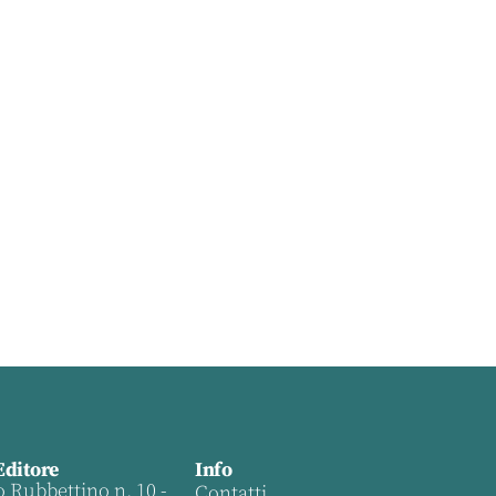
Editore
Info
o Rubbettino n. 10 -
Contatti