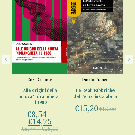
Enzo Ciconte
Danilo Franco
Em
905
Alle origini della
Le Reali Fabbriche
nuova ‘ndrangheta.
del Ferro in Calabria
St
sta
Il 1980
€
15,20
ri”
€
16,00
€
8,54
–
€
14,25
00
€
8,99
–
€
15,00