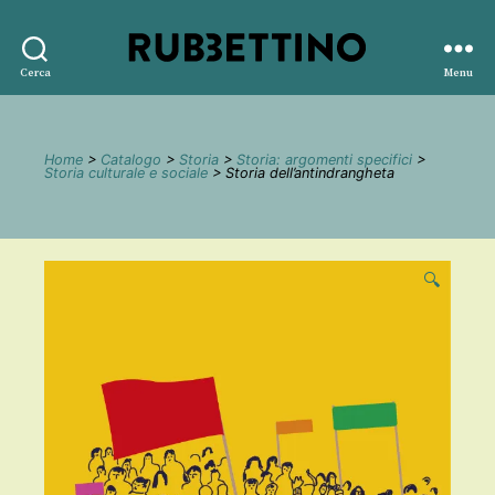
Rubbettino
Cerca
Menu
editore
Home
>
Catalogo
>
Storia
>
Storia: argomenti specifici
>
Storia culturale e sociale
> Storia dell’antindrangheta
🔍