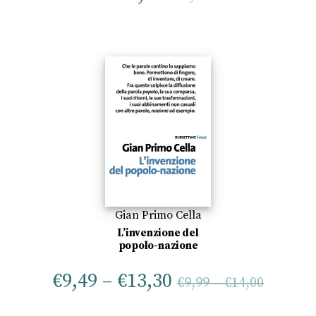
Gian Primo Cella
L’invenzione del
popolo-nazione
€
9,49
–
€
13,30
€
9,99
–
€
14,00