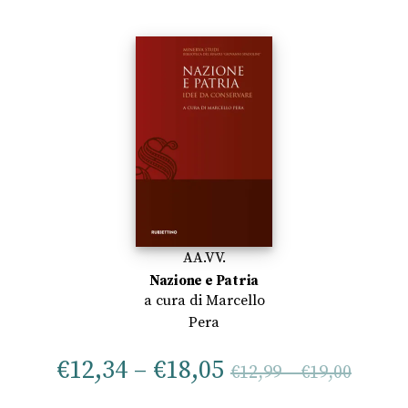
AA.VV.
Nazione e Patria
a cura di
Marcello
Pera
€
12,34
–
€
18,05
€
12,99
–
€
19,00