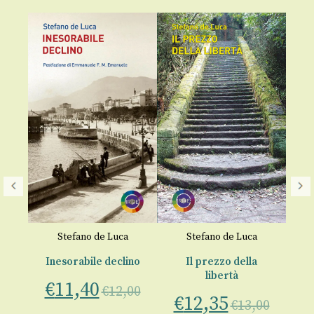
Stefano de Luca
Stefano de Luca
i
Inesorabile declino
Il prezzo della
Il
libertà
€
11,40
no
a 
€
12,00
€
12,35
C
€
13,00