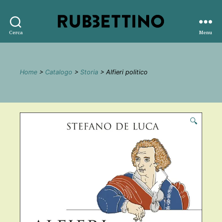
Rubbettino
Cerca
Menu
editore
Home
>
Catalogo
>
Storia
> Alfieri politico
🔍