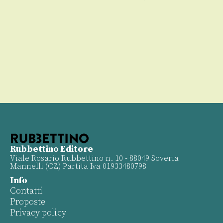
tto
€
00
Rubbettino Editore
Viale Rosario Rubbettino n. 10 - 88049 Soveria
Mannelli (CZ) Partita Iva 01933480798
Info
Contatti
Proposte
Privacy policy