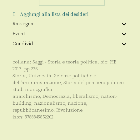
quantità
Aggiungi alla lista dei desideri
Rassegna
Eventi
Condividi
collana:
Saggi - Storia e teoria politica
, bic:
HB
,
2017
, pp
226
Storia
,
Università
,
Scienze politiche e
dell’amministrazione
,
Storia del pensiero politico –
studi monografici
anarchismo
,
Democrazia
,
liberalismo
,
nation-
building
,
nazionalismo
,
nazione
,
repubblicanesimo
,
Rivoluzione
isbn:
9788849852202