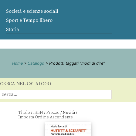
Società e scienze sociali
Sport e Tempo libero
Storia
Home
>
Catalogo
> Prodotti taggati “modi di dire”
CERCA NEL CATALOGO
Titolo
ISBN
Prezzo
Novità
/
/
/
/