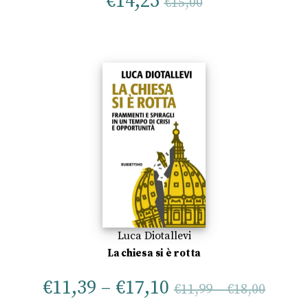
€
14,25
€
15,00
Luca Diotallevi
La chiesa si è rotta
€
11,39
–
€
17,10
€
11,99
–
€
18,00