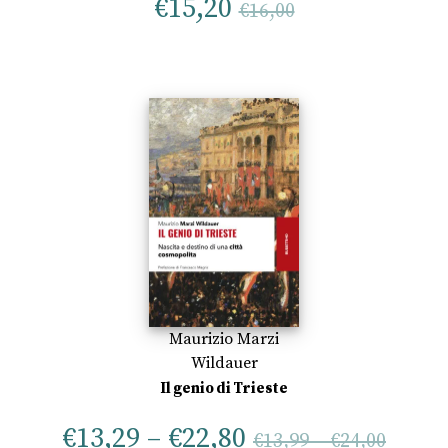
€
15,20
€
16,00
Maurizio Marzi
Wildauer
Il genio di Trieste
€
13,29
–
€
22,80
€
13,99
–
€
24,00