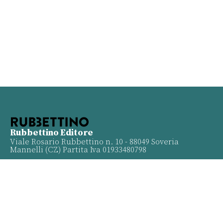
Rubbettino Editore
Viale Rosario Rubbettino n. 10 - 88049 Soveria
Mannelli (CZ) Partita Iva 01933480798
Info
Contatti
Proposte
Privacy policy
Twitter
Facebook
Youtube