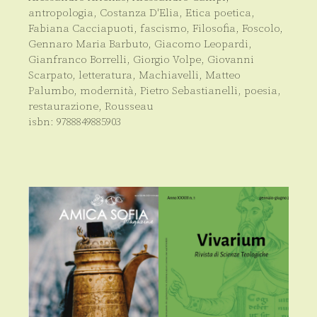
antropologia
,
Costanza D'Elia
,
Etica poetica
,
Fabiana Cacciapuoti
,
fascismo
,
Filosofia
,
Foscolo
,
Gennaro Maria Barbuto
,
Giacomo Leopardi
,
Gianfranco Borrelli
,
Giorgio Volpe
,
Giovanni
Scarpato
,
letteratura
,
Machiavelli
,
Matteo
Palumbo
,
modernità
,
Pietro Sebastianelli
,
poesia
,
restaurazione
,
Rousseau
isbn:
9788849885903