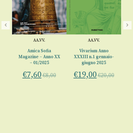
AA.VV.
AA.VV.
 1,
Amica Sofia
Vivarium Anno
Le
025
Magazine – Anno XX
XXXIII n.1 gennaio-
– 01/2025
giugno 2025
€
7,60
€
19,00
C
€
8,00
€
20,00
00
€