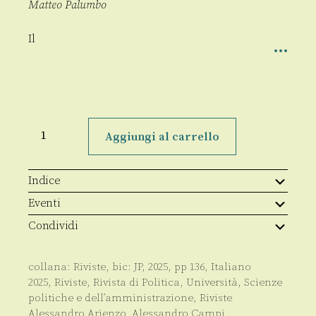
Matteo Palumbo
Il
Rivista
di
Aggiungi al carrello
Politica
1/2025
quantità
Indice
Eventi
Condividi
collana:
Riviste
, bic:
JP
,
2025
, pp
136
,
Italiano
2025
,
Riviste
,
Rivista di Politica
,
Università
,
Scienze
politiche e dell’amministrazione
,
Riviste
Alessandro Arienzo
,
Alessandro Campi
,